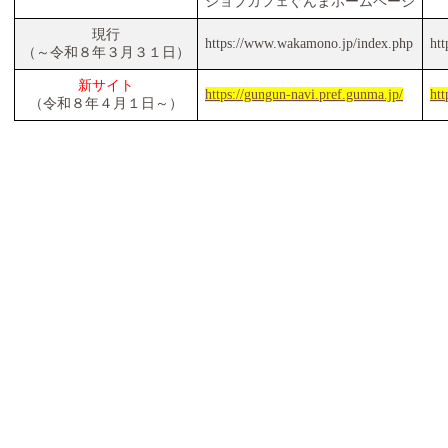
ジョブカフェぐんまホームページ
現行
https://www.wakamono.jp/index.php
htt
（～令和８年３月３１日）
新サイト
https://gungun-navi.pref.gunma.jp/
htt
（令和８年４月１日～）