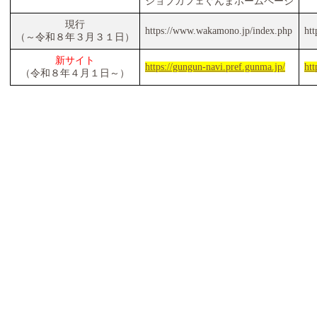
ジョブカフェぐんまホームページ
現行
https://www.wakamono.jp/index.php
htt
（～令和８年３月３１日）
新サイト
https://gungun-navi.pref.gunma.jp/
htt
（令和８年４月１日～）